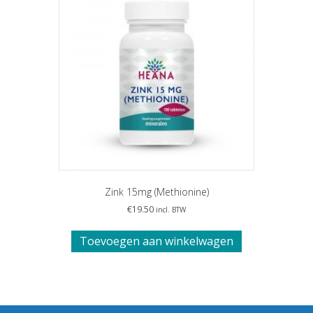
optie
kan
gekozen
worden
op
de
productpagina
Zink 15mg (Methionine)
€
19.50
incl. BTW
Toevoegen aan winkelwagen