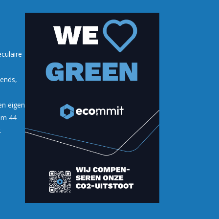
culaire
lends,
en eigen
uim 44
.