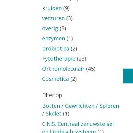
kruiden
(9)
vetzuren
(3)
overig
(5)
enzymen
(1)
probiotica
(2)
Fytotherapie
(23)
Orthomoleculair
(45)
Cosmetica
(2)
Filter op
Botten / Gewrichten / Spieren
/ Skelet
(1)
C.N.S. Centraal zenuwstelsel
en Limbisch systeem
(1)