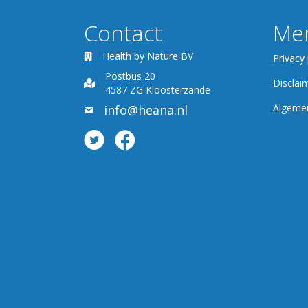
Contact
Me
Health by Nature BV
Privacy 
Postbus 20
Disclai
4587 ZG Kloosterzande
Algeme
info@heana.nl