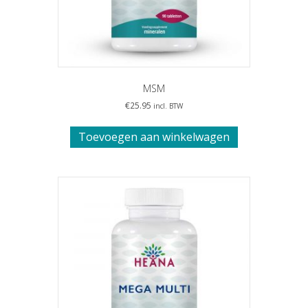
MSM
€
25.95
incl. BTW
Toevoegen aan winkelwagen