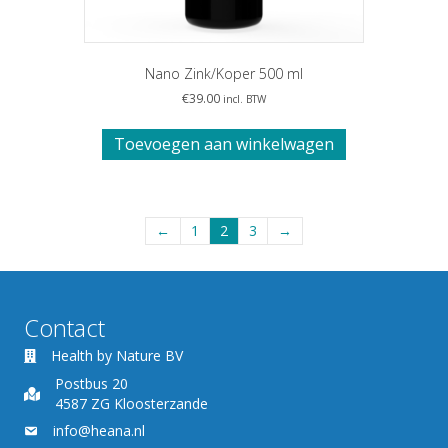
Nano Zink/Koper 500 ml
€
39.00
incl. BTW
Toevoegen aan winkelwagen
←
1
2
3
→
Contact
Health by Nature BV
Postbus 20
4587 ZG Kloosterzande
info@heana.nl