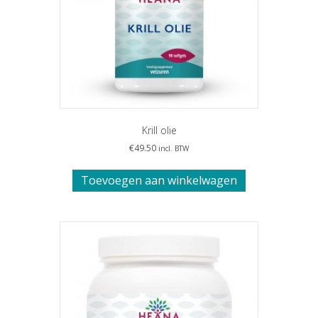
Krill olie
€
49.50
incl. BTW
Toevoegen aan winkelwagen