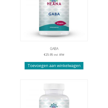
GABA
€
25.95
incl. BTW
Toevoegen aan winkelwagen