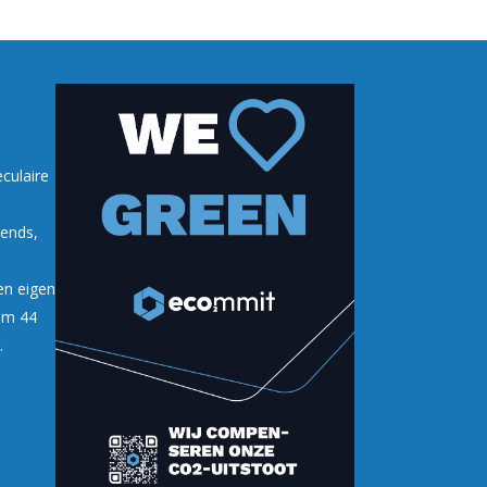
culaire
lends,
en eigen
uim 44
.