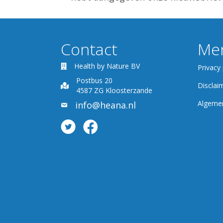
Contact
Me
Health by Nature BV
Privacy 
Postbus 20
Disclai
4587 ZG Kloosterzande
Algeme
info@heana.nl